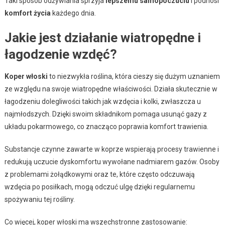
Taki sposób odżywiania sprzyja
lepszemu samopoczuciu
i podnosi
komfort życia
każdego dnia.
Jakie jest działanie wiatropędne i
łagodzenie wzdęć?
Koper włoski
to niezwykła roślina, która cieszy się dużym uznaniem
ze względu na swoje wiatropędne właściwości. Działa skutecznie w
łagodzeniu dolegliwości takich jak wzdęcia i kolki, zwłaszcza u
najmłodszych. Dzięki swoim składnikom pomaga usunąć gazy z
układu pokarmowego, co znacząco poprawia komfort trawienia.
Substancje czynne zawarte w koprze wspierają procesy trawienne i
redukują uczucie dyskomfortu wywołane nadmiarem gazów. Osoby
z problemami żołądkowymi oraz te, które często odczuwają
wzdęcia po posiłkach, mogą odczuć ulgę dzięki regularnemu
spożywaniu tej rośliny.
Co więcej, koper włoski ma wszechstronne zastosowanie: