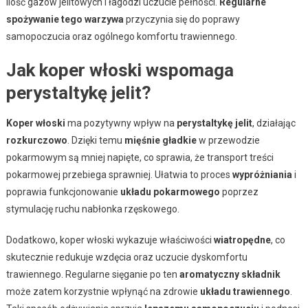
ilość gazów jelitowych i łagodzi uczucie pełności.
Regularne
spożywanie tego warzywa
przyczynia się do poprawy
samopoczucia oraz ogólnego komfortu trawiennego.
Jak koper włoski wspomaga
perystaltykę jelit?
Koper włoski
ma pozytywny wpływ na
perystaltykę jelit
, działając
rozkurczowo
. Dzięki temu
mięśnie gładkie
w przewodzie
pokarmowym są mniej napięte, co sprawia, że transport treści
pokarmowej przebiega sprawniej. Ułatwia to proces
wypróżniania
i
poprawia funkcjonowanie
układu pokarmowego
poprzez
stymulację ruchu nabłonka rzęskowego.
Dodatkowo, koper włoski wykazuje właściwości
wiatropędne
, co
skutecznie redukuje wzdęcia oraz uczucie dyskomfortu
trawiennego. Regularne sięganie po ten
aromatyczny składnik
może zatem korzystnie wpłynąć na zdrowie
układu trawiennego
.