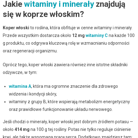
Jakie
witaminy i minerały
znajdują
się w koprze włoskim?
Koper włoski
to roślina, która obfituje w cenne witaminy i minerały.
Przede wszystkim dostarcza około
12 mg
witaminy C
na każde 100
g produktu, co odgrywa kluczową rolę w wzmacnianiu odporności
oraz regeneracji organizmu.
Oprócz tego, koper włoski zawiera również inne istotne składniki
odżywcze, w tym:
witamina A
, która ma ogromne znaczenie dla zdrowego
widzenia i kondycji skóry,
witaminy z grupy B, które wspierają metabolizm energetyczny
oraz prawidłowe funkcjonowanie układu nerwowego.
Jeśli chodzi o minerały, koper włoski jest dobrym źródłem potasu —
około
414 mg
na 100 g tej rośliny. Potas nie tylko reguluje ciśnienie
krwi, ale także wspomaga pracę serca. Dodatkowo znajdziesz tam: