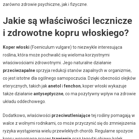
zarówno zdrowie psychiczne, jak i fizyczne.
Jakie są właściwości lecznicze
i zdrowotne kopru włoskiego?
Koper włoski
(Foeniculum vulgare) to niezwykle interesująca
roślina, która może pochwalić się wieloma korzystnymi
właściwościami zdrowotnymi. Jego naturalne działanie
przeciwzapalne
sprzyja redukcji stanów zapalnych w organizmie,
co jest istotne dla ogólnego samopoczucia. Dzięki obecności olejków
eterycznych, takich jak
anetol
i
fenchon
, koper włoski wykazuje
także działanie
antyseptyczne
, co ma pozytywny wpływ na zdrowie
układu oddechowego.
Dodatkowo, właściwości
przeciwutleniające
tej rośliny pomagają w
walce z wolnymi rodnikami, co może przyczynić się do zmniejszenia
ryzyka wystąpienia wielu przewlekłych chorób. Regularne spożycie
kopru wspomaga proces
trawienia
oraz łagodzi objawy kolek