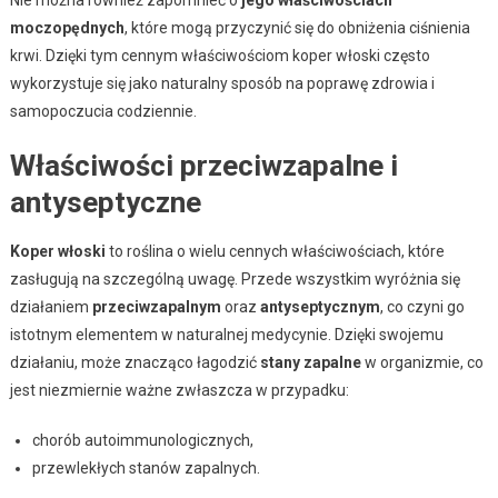
Nie można również zapomnieć o
jego właściwościach
moczopędnych
, które mogą przyczynić się do obniżenia ciśnienia
krwi. Dzięki tym cennym właściwościom koper włoski często
wykorzystuje się jako naturalny sposób na poprawę zdrowia i
samopoczucia codziennie.
Właściwości przeciwzapalne i
antyseptyczne
Koper włoski
to roślina o wielu cennych właściwościach, które
zasługują na szczególną uwagę. Przede wszystkim wyróżnia się
działaniem
przeciwzapalnym
oraz
antyseptycznym
, co czyni go
istotnym elementem w naturalnej medycynie. Dzięki swojemu
działaniu, może znacząco łagodzić
stany zapalne
w organizmie, co
jest niezmiernie ważne zwłaszcza w przypadku:
chorób autoimmunologicznych,
przewlekłych stanów zapalnych.