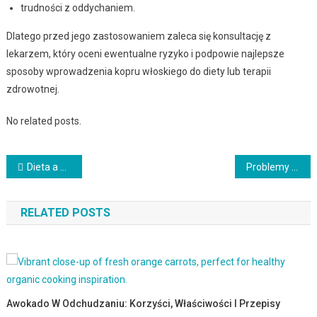
trudności z oddychaniem.
Dlatego przed jego zastosowaniem zaleca się konsultację z
lekarzem, który oceni ewentualne ryzyko i podpowie najlepsze
sposoby wprowadzenia kopru włoskiego do diety lub terapii
zdrowotnej.
No related posts.
Nawigacja
Dieta a wygląd twarzy – jak odżywianie wpływa na urodę
Problemy jelitowe: objawy, przyczyny i skuteczne leczenie
wpisu
RELATED POSTS
Awokado W Odchudzaniu: Korzyści, Właściwości I Przepisy