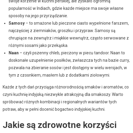
swoje korzenie w kuchni perskiej, ale zyskało ogromną
popularność w Indiach, gdzie każde miejsce ma swoje własne
sposoby na jego przyrządzanie.
Samosy
– to smażone lub pieczone ciasto wypełnione farszem,
najczęściej z ziemniaków, groszku i przypraw. Samosy są
chrupiące na zewnątrz i miękkie wewnątrz, często serwowane z
różnymi sosami jako przekąska.
Naan
– czyli pszenny chleb, pieczony w piecu tandoor. Naan to
doskonałe uzupełnienie posiłków, zwłaszcza tych na bazie curry,
pozwala na zbieranie sosów i jest dostępny w wielu wersjach, w
tym z czosnkiem, masłem lub z dodatkami ziołowymi.
Każde z tych dań przyciąga różnorodnością smaków i aromatów, co
czyni kuchnię indyjską niezwykle atrakcyjną dla smakoszy. Warto
spróbować różnych kombinacji i regionalnych wariantów tych
potraw, aby w pełni docenić bogactwo indyjskiej kuchni.
Jakie są zdrowotne korzyści