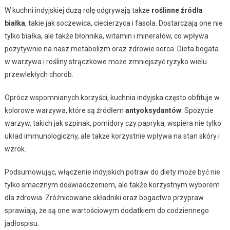
W kuchni indyjskiej dużą rolę odgrywają także
roślinne źródła
białka
, takie jak soczewica, ciecierzyca i fasola. Dostarczają one nie
tylko białka, ale także błonnika, witamin i minerałów, co wpływa
pozytywnie na nasz metabolizm oraz zdrowie serca. Dieta bogata
w warzywa i rośliny strączkowe może zmniejszyć ryzyko wielu
przewlekłych chorób.
Oprócz wspomnianych korzyści, kuchnia indyjska często obfituje w
kolorowe warzywa, które są źródłem
antyoksydantów
. Spożycie
warzyw, takich jak szpinak, pomidory czy papryka, wspiera nie tylko
układ immunologiczny, ale także korzystnie wpływa na stan skóry i
wzrok.
Podsumowując, włączenie indyjskich potraw do diety może być nie
tylko smacznym doświadczeniem, ale także korzystnym wyborem
dla zdrowia. Zróżnicowane składniki oraz bogactwo przypraw
sprawiają, że są one wartościowym dodatkiem do codziennego
jadłospisu.