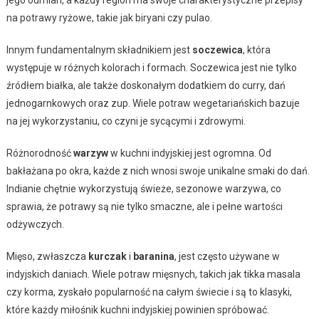
jego odmian, a każdy region ma swoje charakterystyczne przepisy
na potrawy ryżowe, takie jak biryani czy pulao.
Innym fundamentalnym składnikiem jest
soczewica
, która
występuje w różnych kolorach i formach. Soczewica jest nie tylko
źródłem białka, ale także doskonałym dodatkiem do curry, dań
jednogarnkowych oraz zup. Wiele potraw wegetariańskich bazuje
na jej wykorzystaniu, co czyni je sycącymi i zdrowymi.
Różnorodność
warzyw
w kuchni indyjskiej jest ogromna. Od
bakłażana po okra, każde z nich wnosi swoje unikalne smaki do dań.
Indianie chętnie wykorzystują świeże, sezonowe warzywa, co
sprawia, że potrawy są nie tylko smaczne, ale i pełne wartości
odżywczych.
Mięso, zwłaszcza
kurczak
i
baranina
, jest często używane w
indyjskich daniach. Wiele potraw mięsnych, takich jak tikka masala
czy korma, zyskało popularność na całym świecie i są to klasyki,
które każdy miłośnik kuchni indyjskiej powinien spróbować.