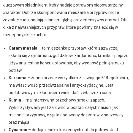
kluczowym składnikiem, który nadaje potrawom niepowtarzalny
charakter. Dobrze skomponowana mieszanka przypraw może
zdziałać cuda, nadając daniom głębię oraz intensywny aromat. Oto
kilka z najważniejszych przypraw, które powinny znaleźć się w
każdej indyjskiej kuchni:
Garam masala
– to mieszanka przypraw, która zazwyczaj
składa się z cynamonu, goździków, kardamonu, kminku i pieprzu.
Używana jest na końcu gotowania, aby wydobyć pełnię smaku
potraw.
Kurkuma
– znana przede wszystkim ze swojego żółtego koloru,
ma właściwości przeciwzapalne i antyoksydacyjne. Jest
podstawowym składnikiem wielu dań, zwłaszcza curry.
Kumin
– ma intensywny, orzechowy smak i zapach.
Wykorzystywany jest zarówno w postaci całych nasion, jak i
mielonej przyprawy, często dodawany do potraw z soczewicy
oraz mięsa.
Cynamon
– dodaje słodko-korzennych nut do potraw. Jest