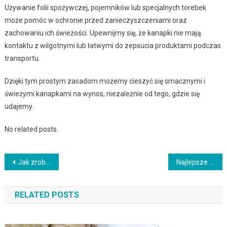
Używanie folii spożywczej, pojemników lub specjalnych torebek
może pomóc w ochronie przed zanieczyszczeniami oraz
zachowaniu ich świeżości. Upewnijmy się, że kanapki nie mają
kontaktu z wilgotnymi lub łatwymi do zepsucia produktami podczas
transportu.
Dzięki tym prostym zasadom możemy cieszyć się smacznymi i
świeżymi kanapkami na wynos, niezależnie od tego, gdzie się
udajemy.
No related posts.
Nawigacja
Jak zrobić desery bez cukru – przepisy na słodkości dla diabetyków i osób na diecie
Najlepsze przepisy na domową pizzę – jak zrobić idealne ciasto i wyjątkowe nadzienie
wpisu
RELATED POSTS