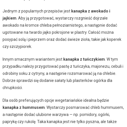
Jednym z popularnych przepisów jest
kanapka z awokado i
jajkiem
. Aby ją przygotować, wystarczy rozgnieść dojrzałe
awokado na kromce chleba pełnoziarnistego, a następnie dodać
ugotowane na twardo jajko pokrojone w plastry. Całość można
posypać solą i pieprzem oraz dodać świeże zioła, takie jak koperek
czy szczypiorek.
Innym smacznym wariantem jest
kanapka z tuńczykiem
. W tym
przypadku należy przygotować pastę z tuńczyka, majonezu, cebuli i
odrobiny soku z cytryny, a następnie rozsmarować ją na chlebie.
Dobrze sprawdzi się dodanie sałaty lub plasterków ogórka dla
chrupkości.
Dla osób preferujących opcje wegetariańskie idealna będzie
kanapka z hummusem
. Wystarczy posmarować chleb hummusem,
a następnie dodać ulubione warzywa — np. pomidory, ogórki,
paprykę czy rukolę. Taka kanapka jest nie tylko pyszna, ale także