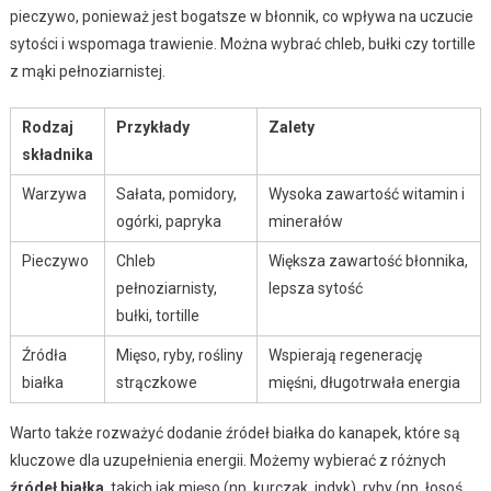
pieczywo, ponieważ jest bogatsze w błonnik, co wpływa na uczucie
sytości i wspomaga trawienie. Można wybrać chleb, bułki czy tortille
z mąki pełnoziarnistej.
Rodzaj
Przykłady
Zalety
składnika
Warzywa
Sałata, pomidory,
Wysoka zawartość witamin i
ogórki, papryka
minerałów
Pieczywo
Chleb
Większa zawartość błonnika,
pełnoziarnisty,
lepsza sytość
bułki, tortille
Źródła
Mięso, ryby, rośliny
Wspierają regenerację
białka
strączkowe
mięśni, długotrwała energia
Warto także rozważyć dodanie źródeł białka do kanapek, które są
kluczowe dla uzupełnienia energii. Możemy wybierać z różnych
źródeł białka
, takich jak mięso (np. kurczak, indyk), ryby (np. łosoś,