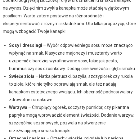
Dodatki odgrywają kluczową rolę w urozmaiceniu smaku kanapek
na wynos. Dzięki nim zwykła kanapka może stać się wyjątkowym
posiłkiem. Warto zatem postawić na różnorodność i
eksperymentować z różnymi składnikami. Oto kilka propozycji, które
mogą wzbogacić Twoje kanapki:
Sosy i dressingi
– Wybór odpowiedniego sosu może znacząco
wpłynąć na smak. Klasyczne majonezy i musztardy warto
uzupełnić o bardziej wyrafinowane sosy, takie jak pesto,
hummus czy sos czosnkowy. Dodają one świeżości i głębi smaku.
Świeże zioła
– Natka pietruszki, bazylia, szczypiorek czy rukola
to zioła, które nie tylko poprawiają smak, ale też nadają
kanapkom estetycznego wyglądu. Ich obecność podnosi walory
zdrowotne i smakowe.
Warzywa
– Chrupiący ogórek, soczysty pomidor, czy pikantna
papryka mogą wprowadzić element świeżości. Dodanie warzyw,
szczególnie sezonowych, pozwala na stworzenie
orzeźwiającego smaku kanapki.
Orzechy i nasiona
– Orzechy włoskie, migdały lub nasiona