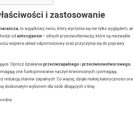
aściwości i zastosowanie
marańcza
, to wyjątkowy owoc, który wyróżnia się nie tylko wyglądem, al
chodzi od
antocyjanów
– silnych przeciwutleniaczy, które są niezwykle
ocu wspiera układ odpornościowy oraz przyczynia się do poprawy
ące. Oprócz działania
przeciwzapalnego
i
przeciwnowotworowego
,
pomagają one funkcjonowanie naczyń krwionośnych i pomagają
edukcję stanów zapalnych. Co więcej, dzięki niskiej kaloryczności or
ię doskonałym wyborem dla osób dbających o linię.
orodne: