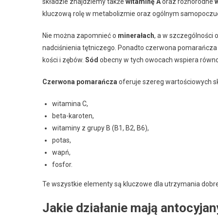
składzie znajdziemy także
witaminę A
oraz różnorodne
w
kluczową rolę w metabolizmie oraz ogólnym samopoczuc
Nie można zapomnieć o
minerałach
, a w szczególności 
nadciśnienia tętniczego. Ponadto czerwona pomarańcza
kości i zębów.
Sód
obecny w tych owocach wspiera równo
Czerwona pomarańcza
oferuje szereg wartościowych 
witamina C,
beta-karoten,
witaminy z grupy B (B1, B2, B6),
potas,
wapń,
fosfor.
Te wszystkie elementy są kluczowe dla utrzymania dobr
Jakie działanie mają antocyjan