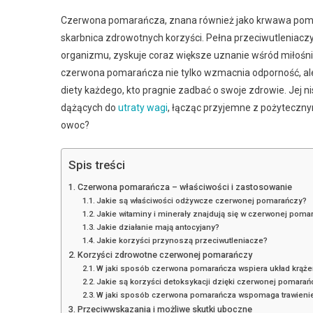
Czerwona pomarańcza, znana również jako krwawa pomara
skarbnica zdrowotnych korzyści. Pełna przeciwutleniaczy,
organizmu, zyskuje coraz większe uznanie wśród miłośnik
czerwona pomarańcza nie tylko wzmacnia odporność, ale 
diety każdego, kto pragnie zadbać o swoje zdrowie. Jej 
dążących do
utraty wagi
, łącząc przyjemne z pożytecznym
owoc?
Spis treści
Czerwona pomarańcza – właściwości i zastosowanie
Jakie są właściwości odżywcze czerwonej pomarańczy?
Jakie witaminy i minerały znajdują się w czerwonej poma
Jakie działanie mają antocyjany?
Jakie korzyści przynoszą przeciwutleniacze?
Korzyści zdrowotne czerwonej pomarańczy
W jaki sposób czerwona pomarańcza wspiera układ krążen
Jakie są korzyści detoksykacji dzięki czerwonej pomarań
W jaki sposób czerwona pomarańcza wspomaga trawienie i
Przeciwwskazania i możliwe skutki uboczne