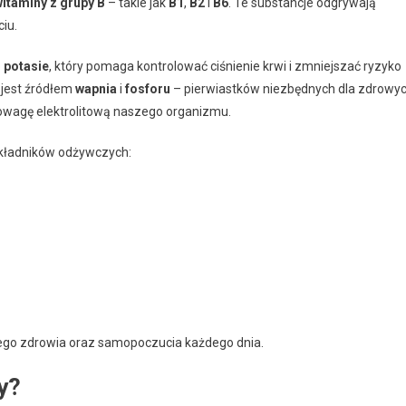
itaminy z grupy B
– takie jak
B1
,
B2
i
B6
. Te substancje odgrywają
iu.
o
potasie
, który pomaga kontrolować ciśnienie krwi i zmniejszać ryzyko
 jest źródłem
wapnia
i
fosforu
– pierwiastków niezbędnych dla zdrowy
wagę elektrolitową naszego organizmu.
składników odżywczych:
ego zdrowia oraz samopoczucia każdego dnia.
y?