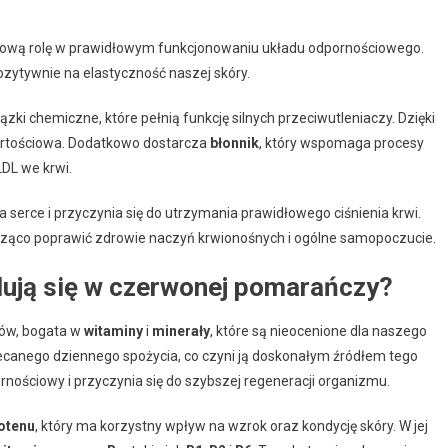
czową rolę w prawidłowym funkcjonowaniu układu odpornościowego.
ozytywnie na elastyczność naszej skóry.
ązki chemiczne, które pełnią funkcję silnych przeciwutleniaczy. Dzięki
wartościowa. Dodatkowo dostarcza
błonnik
, który wspomaga procesy
DL we krwi.
a serce i przyczynia się do utrzymania prawidłowego ciśnienia krwi.
ząco poprawić zdrowie naczyń krwionośnych i ogólne samopoczucie.
jdują się w czerwonej pomarańczy?
ów, bogata w
witaminy
i
minerały
, które są nieocenione dla naszego
canego dziennego spożycia, co czyni ją doskonałym źródłem tego
nościowy i przyczynia się do szybszej regeneracji organizmu.
otenu
, który ma korzystny wpływ na wzrok oraz kondycję skóry. W jej