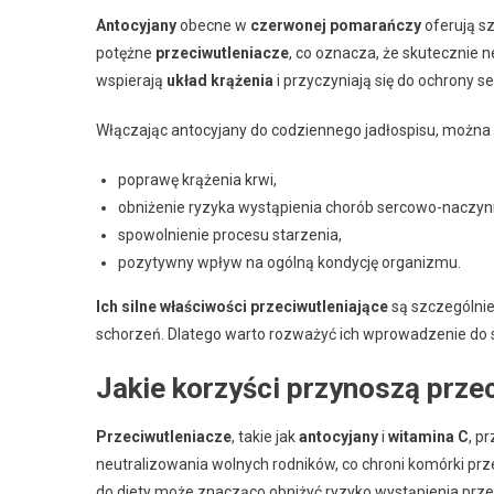
Antocyjany
obecne w
czerwonej pomarańczy
oferują s
potężne
przeciwutleniacze
, co oznacza, że skutecznie n
wspierają
układ krążenia
i przyczyniają się do ochrony se
Włączając antocyjany do codziennego jadłospisu, można
poprawę krążenia krwi,
obniżenie ryzyka wystąpienia chorób sercowo-naczyn
spowolnienie procesu starzenia,
pozytywny wpływ na ogólną kondycję organizmu.
Ich silne właściwości przeciwutleniające
są szczególnie
schorzeń. Dlatego warto rozważyć ich wprowadzenie do s
Jakie korzyści przynoszą prze
Przeciwutleniacze
, takie jak
antocyjany
i
witamina C
, p
neutralizowania wolnych rodników, co chroni komórki prz
do diety może znacząco obniżyć ryzyko wystąpienia prze