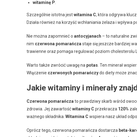
witaminę P
.
Szczególnie istotna jest
witamina C
, która odgrywa klu
Działa również na korzyść wchłaniania żelaza i wpływa p
Nie można zapomnieć o
antocyjanach
– to naturalne zwi
nim
czerwona pomarańcza
staje się jeszcze bardziej 
trawienne oraz pomaga regulować poziom cholesterolu L
Warto także zwrócić uwagę na
potas
. Ten minerał wspier
Włączenie
czerwonych pomarańczy
do diety może znac
Jakie witaminy i minerały zna
Czerwona pomarańcza
to prawdziwy skarb wśród owoc
zdrowia. Jej zawartość
witaminy C
przekracza
120%
zale
ważnego składnika.
Witamina C
wspiera nasz układ odpor
Oprócz tego, czerwona pomarańcza dostarcza
beta-kar