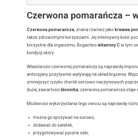
Czerwona pomarańcza – wł
Czerwona pomarańcza
, znana również jako
krwawa po
także zdrowotnymi korzyściami. Jej intensywny kolor po
korzystne dla organizmu. Bogactwo
witaminy C
w tym ow
kondycji skóry.
Właściwości czerwonej pomarańczy są naprawdę imponuj
antocyjany pozytywnie wpływają na układ krążenia. Ws
zmniejszyć ryzyko chorób sercowo-naczyniowych poprzez r
dużej zawartości
błonnika
, czerwona pomarańcza staje s
Możliwości wykorzystania tego owocu są naprawdę różn
można go spożywać na surowo,
dodawać do sałatek,
przygotowywać pyszne soki,