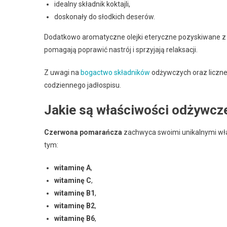
idealny składnik koktajli,
doskonały do słodkich deserów.
Dodatkowo aromatyczne olejki eteryczne pozyskiwane 
pomagają poprawić nastrój i sprzyjają relaksacji.
Z uwagi na
bogactwo składników
odżywczych oraz liczn
codziennego jadłospisu.
Jakie są właściwości odżywc
Czerwona pomarańcza
zachwyca swoimi unikalnymi wła
tym:
witaminę A
,
witaminę C
,
witaminę B1
,
witaminę B2
,
witaminę B6
,