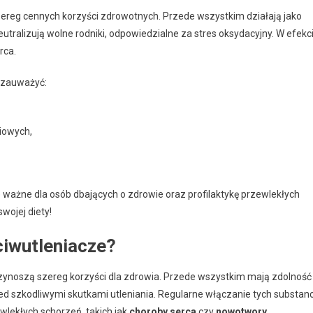
zereg cennych korzyści zdrowotnych. Przede wszystkim działają jako
eutralizują wolne rodniki, odpowiedzialne za stres oksydacyjny. W efekc
rca.
 zauważyć:
iowych,
 ważne dla osób dbających o zdrowie oraz profilaktykę przewlekłych
wojej diety!
ciwutleniacze?
rzynoszą szereg korzyści dla zdrowia. Przede wszystkim mają zdolność
ed szkodliwymi skutkami utleniania. Regularne włączanie tych substanc
wlekłych schorzeń, takich jak
choroby serca
czy
nowotwory
.