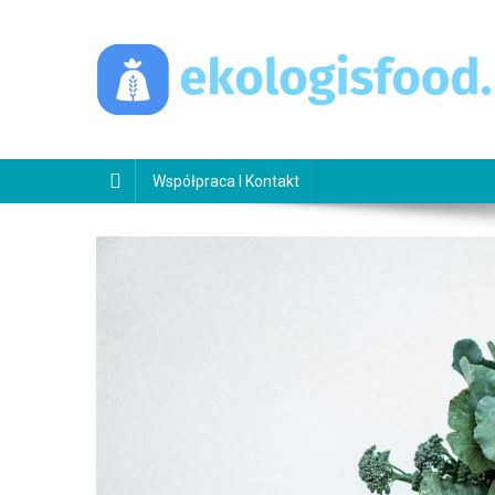
Skip
to
content
ekologisfood.pl
Ekologis
Współpraca I Kontakt