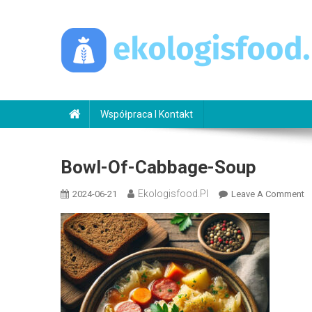
Skip
to
content
ekologisfood.pl
Ekologis
Współpraca I Kontakt
Bowl-Of-Cabbage-Soup
Ekologisfood.pl
O
2024-06-21
Leave A Comment
B
Of
C
S