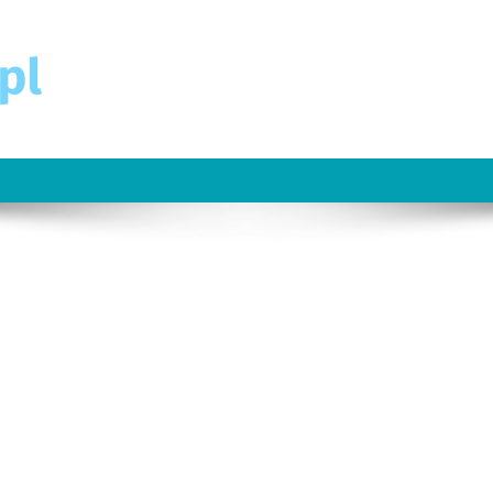
n
owl-
-
abbage-
oup