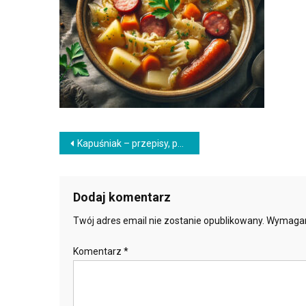
Nawigacja
Kapuśniak – przepisy, pomysły
wpisu
Dodaj komentarz
Twój adres email nie zostanie opublikowany.
Wymagan
Komentarz
*